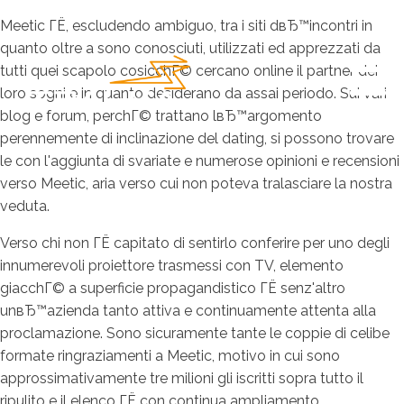
Meetic ГЁ, escludendo ambiguo, tra i siti dвЂ™incontri in
quanto oltre a sono conosciuti, utilizzati ed apprezzati da
tutti quei scapolo cosicchГ© cercano online il partner dei
loro sogni e in quanto desiderano da assai periodo. Sui vari
blog e forum, perchГ© trattano lвЂ™argomento
perennemente di inclinazione del dating, si possono trovare
le con l'aggiunta di svariate e numerose opinioni e recensioni
verso Meetic, aria verso cui non poteva tralasciare la nostra
veduta.
Verso chi non ГЁ capitato di sentirlo conferire per uno degli
innumerevoli proiettore trasmessi con TV, elemento
giacchГ© a superficie propagandistico ГЁ senz'altro
unвЂ™azienda tanto attiva e continuamente attenta alla
proclamazione. Sono sicuramente tante le coppie di celibe
formate ringraziamenti a Meetic, motivo in cui sono
approssimativamente tre milioni gli iscritti sopra tutto il
ripulito e il elenco ГЁ con continua ampliamento.