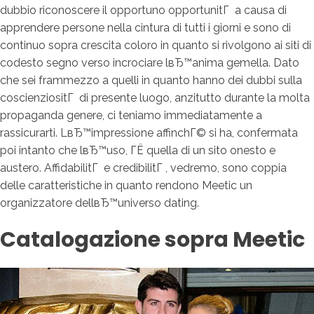
dubbio riconoscere il opportuno opportunitГ a causa di
apprendere persone nella cintura di tutti i giorni e sono di
continuo sopra crescita coloro in quanto si rivolgono ai siti di
codesto segno verso incrociare lвЂ™anima gemella. Dato
che sei frammezzo a quelli in quanto hanno dei dubbi sulla
coscienziositГ di presente luogo, anzitutto durante la molta
propaganda genere, ci teniamo immediatamente a
rassicurarti. LвЂ™impressione affinchГ© si ha, confermata
poi intanto che lвЂ™uso, ГЁ quella di un sito onesto e
austero. AffidabilitГ e credibilitГ , vedremo, sono coppia
delle caratteristiche in quanto rendono Meetic un
organizzatore dellвЂ™universo dating.
Catalogazione sopra Meetic