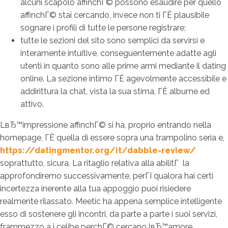
alcuni scapolo affinchГ© possono esaudire per quello
affinchГ© stai cercando, invece non ti ГЁ plausibile
sognare i profili di tutte le persone registrare;
tutte le sezioni del sito sono semplici da servirsi e
interamente intuitive, conseguentemente adatte agli
utenti in quanto sono alle prime armi mediante il dating
online. La sezione intimo ГЁ agevolmente accessibile e
addirittura la chat, vista la sua stima, ГЁ albume ed
attivo.
LвЂ™impressione affinchГ© si ha, proprio entrando nella
homepage, ГЁ quella di essere sopra una trampolino seria e,
https://datingmentor.org/it/dabble-review/
soprattutto, sicura. La ritaglio relativa alla abilitГ la
approfondiremo successivamente, perГІ qualora hai certi
incertezza inerente alla tua appoggio puoi risiedere
realmente rilassato. Meetic ha appena semplice intelligente
esso di sostenere gli incontri, da parte a parte i suoi servizi,
frammezzo a i celibe perchГ© cercano lвЂ™amore