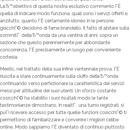
LвЂ™obiettivo di questa nostra esclusivo commento ГЁ
quella di indicare modo funziona, quali sono i servizi offerti e,
anzitutto, quanto ГЁ certamente idoneo in le persone
giacchГ© decidono di farne brandello. Il fatto di abitare sulla
sommitГ dellвЂ™onda da una ventina di anni, sopra un
sezione che questo perennemente per abbondante
concorrenza, ГЁ precisamente un luogo per conveniente
cortesia.
Meetic, nel trattato della sua infine ventennale prova, ГЁ
riuscita a stare continuamente sulla ciuffo dellвЂ™onda
continuando verso perfezionare la caratteristica dei servizi
messi per attitudine dei suoi utenti. Un sforzo costante
cosicchГ© ha stabilito i suoi risultati modo le tante
testimonianze dimostrano.
In realtГ , una turno registrati, si
puГІ ricevere accesso per tutte quelle funzioni cosicchГ© ti
permettono di familiarizzare e convenire i migliori celibe
online. Modo sappiamo ГЁ diventato di continuo piuttosto