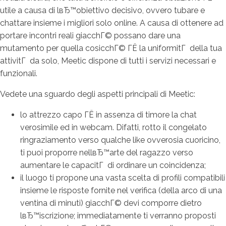
utile a causa di lвЂ™obiettivo decisivo, ovvero tubare e
chattare insieme i migliori solo online. A causa di ottenere ad
portare incontri reali giacchГ© possano dare una
mutamento per quella cosicchГ© ГЁ la uniformitГ della tua
attivitГ da solo, Meetic dispone di tutti i servizi necessari e
funzionali.
Vedete una sguardo degli aspetti principali di Meetic:
lo attrezzo capo ГЁ in assenza di timore la chat
verosimile ed in webcam. Difatti, rotto il congelato
ringraziamento verso qualche like ovverosia cuoricino,
ti puoi proporre nellвЂ™arte del ragazzo verso
aumentare le capacitГ di ordinare un coincidenza;
il luogo ti propone una vasta scelta di profili compatibili
insieme le risposte fornite nel verifica (della arco di una
ventina di minuti) giacchГ© devi comporre dietro
lвЂ™iscrizione; immediatamente ti verranno proposti