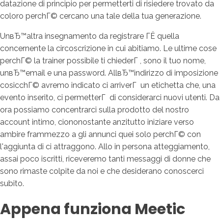
datazione di principio per permetterti di risiedere trovato da
coloro perchГ© cercano una tale della tua generazione.
UnвЂ™altra insegnamento da registrare ГЁ quella
concernente la circoscrizione in cui abitiamo. Le ultime cose
perchГ© la trainer possibile ti chiederГ , sono il tuo nome,
unвЂ™email e una password. AllвЂ™indirizzo di imposizione
cosicchГ© avremo indicato ci arriverГ un etichetta che, una
evento inserito, ci permetterГ di considerarci nuovi utenti. Da
ora possiamo concentrarci sulla prodotto del nostro
account intimo, ciononostante anzitutto iniziare verso
ambire frammezzo a gli annunci quei solo perchГ© con
l'aggiunta di ci attraggono. Allo in persona atteggiamento,
assai poco iscritti, riceveremo tanti messaggi di donne che
sono rimaste colpite da noi e che desiderano conoscerci
subito.
Appena funziona Meetic