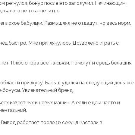
ом регнулся, бонус после это заполучил. Начинающим,
евало, а не то аппетитно.
плохое бабульки. Размышлял не отдадут, но весь норм.
нец быстро. Мне приглянулось. Дозволено играть с
ет. Плюс опора все на связи. Помогут и средь бела дня,
области привкусу. Барыш удался на следующий день, же
 бонусы. Увлекательный бренд.
сех известных и новых машин. А если еще и часто и
ментальный.
. Вывод работает после 10 секунд настали в