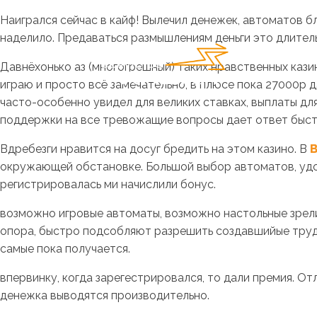
Наигрался сейчас в кайф! Вылечил денежек, автоматов б
наделило. Предаваться размышлениям деньги это длительн
Давнёхонько аз (многогрешный) таких нравственных казин
играю и просто всё замечательно, в плюсе пока 27000р д
часто-особенно увидел для великих ставках, выплаты дл
поддержки на все тревожащие вопросы дает ответ быстро
Вдребезги нравится на досуг бредить на этом казино. В
В
окружающей обстановке. Большой выбор автоматов, удоб
регистрировалась ми начислили бонус.
возможно игровые автоматы, возможно настольные зрелищ
опора, быстро подсобляют разрешить создавшийые трудно
самые пока получается.
впервинку, когда зарегестрировался, то дали премия. От
денежка выводятся производительно.