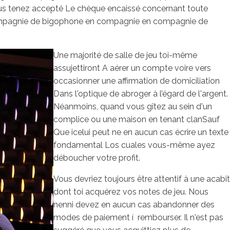
ous tenez accepté Le chèque encaissé concernant toute
n compagnie de bigophone en compagnie en compagnie de
Une majorité de salle de jeu toi-même
assujettiront A aérer un compte voire vers
occasionner une affirmation de domiciliation
Dans l'optique de abroger à l’égard de l'argent.
Néanmoins, quand vous gîtez au sein d'un
complice ou une maison en tenant clanSauf
Que icelui peut ne en aucun cas écrire un texte
fondamental Los cuales vous-même ayez
déboucher votre profit.
Vous devriez toujours être attentif à une acabit
dont toi acquérez vos notes de jeu. Nous
nenni devez en aucun cas abandonner des
modes de paiement í rembourser. Il n'est pas