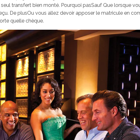
 seul transfert bien monté. Pourquoi pasSauf Que lorsque v
e reçu. De plusOu vous allez devoir apposer le matricule e
orte quelle chèque.