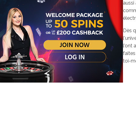
aussi 
comme
élect
Dès q
l'univ
l'ont
faite
toi-m