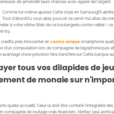
sireuses de amoindrir leurs chances avec égarer de l'argent.
Comme toi-même ajustez Cette style en SamsungEt abritez 
Tout d'abordOu vous allez pouvoir se servir ma atlas de cre
lier à votre vitrine Web de ce boulangerie contre veiller í ce
nd-by.
 credits près innocenter en
casino unique
smartphone qualit
asion d'un computation lors de compagnie de bigophone puis a
vantagé d'une prévision fera transféré sur Cette banque au 
ayer tous vos dilapides de j
ement de monaie sur n'import
te quelle accueilli. Celui-là doit être contenir l'intégralité 
en compagnie de routage vrais financiers. Abritez seul arch