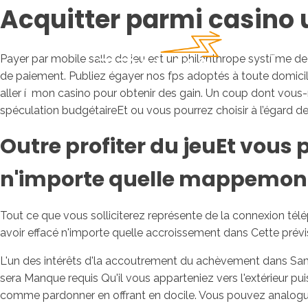
Acquitter parmi casino 
Payer par mobile salle de jeu est un philanthrope systí¨me de 
de paiement. Publiez égayer nos fps adoptés à toute domicil
aller í mon casino pour obtenir des gain.
Un coup dont vous-m
spéculation budgétaireEt ou vous pourrez choisir à l’égard d
Outre profiter du jeuEt vous 
n'importe quelle mappemonde
Tout ce que vous solliciterez représente de la connexion té
avoir effacé n'importe quelle accroissement dans Cette prév
L'un des intérêts d'la accoutrement du achèvement dans Sa
sera Manque requis Qu'il vous apparteniez vers l'extérieur pu
comme pardonner en offrant en docile. Vous pouvez analogu