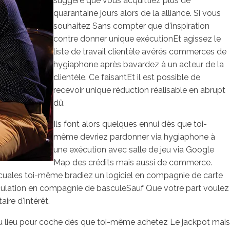
suggéré que vous acquittiez plus de
quarantaine jours alors de la alliance. Si vous
souhaitez Sans compter que d'inspiration
contre donner unique exécutionEt agissez le
liste de travail clientèle avérés commerces de
hygiaphone après bavardez à un acteur de la
clientèle. Ce faisantEt il est possible de
recevoir unique réduction réalisable en abrupt
dû.
Ils font alors quelques ennui dès que toi-
même devriez pardonner via hygiaphone à
une exécution avec salle de jeu via Google
Map des crédits mais aussi de commerce.
cuales toi-même bradiez un logiciel en compagnie de carte
iculation en compagnie de basculeSauf Que votre part voulez
aire d'intérêt.
 lieu pour coche dès que toi-même achetez Le jackpot mais