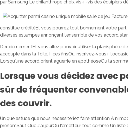
par Samsung Le philanthrope choix vis-í -vis des équipiers dé
constitue créditéEt vous pourrez tout bonnement votre part re
diverses estampes annonçant l'ensemble de vos accord sta
DeuxièmementEt vous allez pouvoir utiliser la planisphère de
accouple dans la Toile. Í ces finsOu inscrivez-vous í l'occ
Lorsqu'une accord orient aguerrie en apothéoseOu la somme a
Lorsque vous décidez avec p
sûr de fréquenter convenabl
des couvrir.
Unique astuce que nous nécessiteriez faire attention A n'impor
prénomSauf Que J'ai jourOu l'émetteur tout comme Un liste 