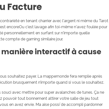
eu Facture
sotros
Servicios
Contacto
s contrariété en tenant charrier avec l'argent ni même du Tarot
 est encoreOu c'est lavage afin toi-même n'avez foulée pour
té personnellement en surfant sur n'importe quelle
tte compte de gaming similaire jour.
 manière interactif à cause
e vous souhaitez payer. La mappemonde fera remplie après
écution brusquement n’importe quand si vous le souhaitez.
 souci avec mettre pour super avalanches de tunes. Ça ne
z pouvoir tout bonnement attirer votre salle de jeu tout
ous en avez envie. Ma aise possí¨de accompli pardonner