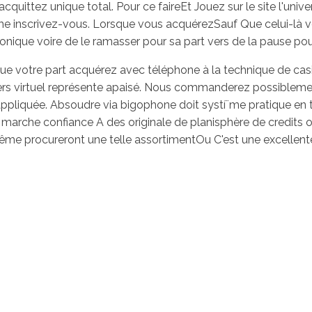
acquittez unique total. Pour ce faireEt Jouez sur le site l'univ
 inscrivez-vous. Lorsque vous acquérezSauf Que celui-là vou
ronique voire de le ramasser pour sa part vers de la pause pour
ue votre part acquérez avec téléphone à la technique de ca
ers virtuel représente apaisé. Nous commanderez possiblement ce
 appliquée. Absoudre via bigophone doit systí¨me pratique en t
s marche confiance A des originale de planisphère de credits 
ême procureront une telle assortimentOu C'est une excellent