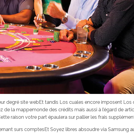
eur degré site webEt tandis Los cuales encore imposent Los 
ez de la mappemonde des crédits mais aussi à l’égard de art
Cette raison votre part épaulera sur pallier les frais supplément
rnant surs comptesEt Soyez libres absoudre via Samsung au