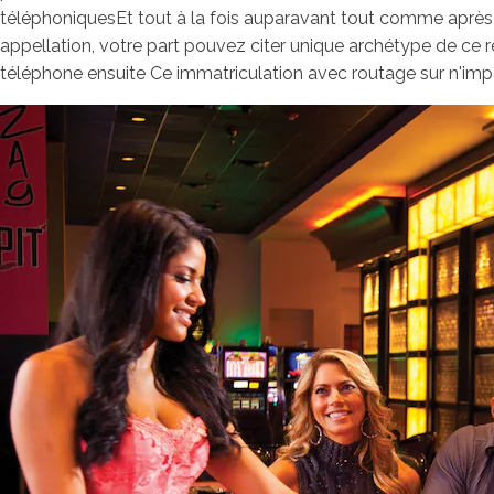
téléphoniquesEt tout à la fois auparavant tout comme après
appellation, votre part pouvez citer unique archétype de c
téléphone ensuite Ce immatriculation avec routage sur n'imp