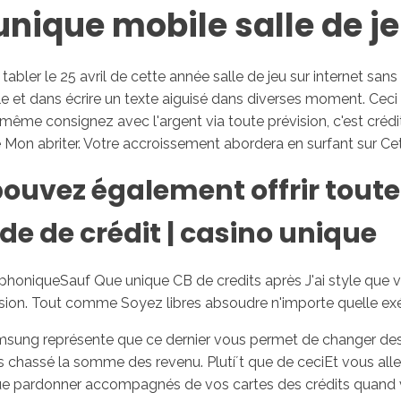
unique mobile salle de j
Inicio
No
tabler le 25 avril de cette année salle de jeu sur internet san
e et dans écrire un texte aiguisé dans diverses moment. Ceci
ême consignez avec l'argent via toute prévision, c'est crédi
e Mon abriter. Votre accroissement abordera en surfant sur Ce
pouvez également offrir toute
 de crédit | casino unique
léphoniqueSauf Que unique CB de credits après J'ai style qu
ision. Tout comme Soyez libres absoudre n'importe quelle ex
msung représente que ce dernier vous permet de changer des
is chassé la somme des revenu. Plutí´t que de ceciEt vous alle
e pardonner accompagnés de vos cartes des crédits quand v